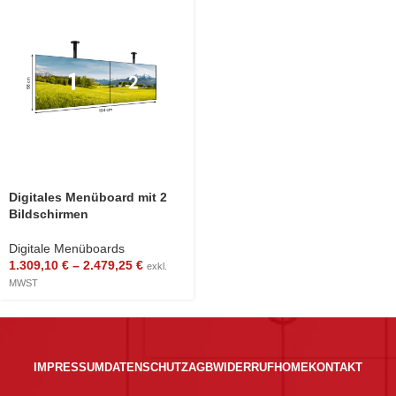
Digitales Menüboard mit 2
Bildschirmen
Digitale Menüboards
1.309,10
€
–
2.479,25
€
exkl.
MWST
IMPRESSUM
DATENSCHUTZ
AGB
WIDERRUF
HOME
KONTAKT