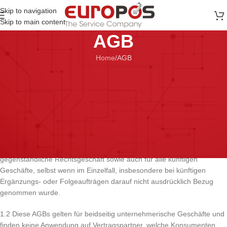
Skip to navigation
Skip to main content
AGB
Home
AGB
Allgemeine Geschäftsbedingungen für Kunden der
EuroPos GesmbH
1. Geltung
1.1 Diese allgemeinen Geschäftsbedingungen (in der Folge „AGB“)
gelten zwischen EuroPos GesmbH (in der Folge „EuroPos“) und
natürlichen und juristischen Personen (kurz Kunde) für das
gegenständliche Rechtsgeschäft sowie auch für alle künftigen
Geschäfte, selbst wenn im Einzelfall, insbesondere bei künftigen
Ergänzungs- oder Folgeaufträgen darauf nicht ausdrücklich Bezug
genommen wurde.
1.2 Diese AGBs gelten für beidseitig unternehmerische Geschäfte und
finden keine Anwendung auf Vertragspartner, welche Konsumenten